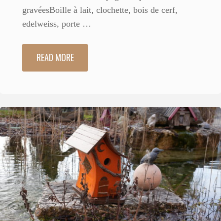
gravéesBoille à lait, clochette, bois de cerf,
edelweiss, porte …
READ MORE
"143
Mazotte
32"