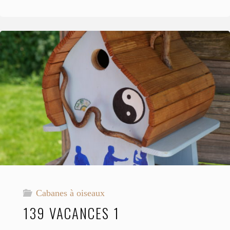
Unique
8"
Cabanes à oiseaux
139 VACANCES 1