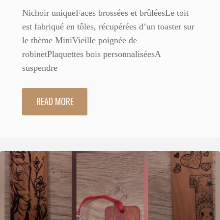
Nichoir uniqueFaces brossées et brûléesLe toit
est fabriqué en tôles, récupérées d’un toaster sur
le thème MiniVieille poignée de
robinetPlaquettes bois personnaliséesA
suspendre
READ MORE
"121
Unique
6"