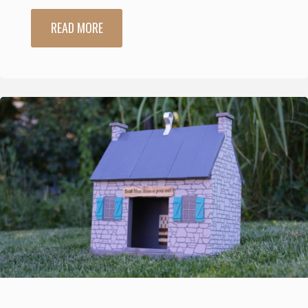
READ MORE
"Marque-
pages"