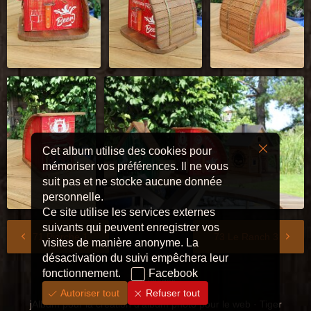
Cet album utilise des cookies pour
mémoriser vos préférences. Il ne vous
suit pas et ne stocke aucune donnée
personnelle.
Ce site utilise les services externes
suivants qui peuvent enregistrer vos
71 Pierche 1
73 Le Ranch 3
visites de manière anonyme. La
désactivation du suivi empêchera leur
fonctionnement.
Facebook
10 images
Autoriser tout
Refuser tout
jAlbum pour la création d'album photo pour le web
·
Tiger