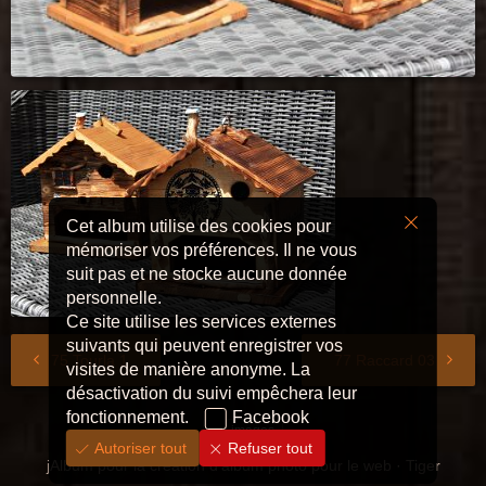
Cet album utilise des cookies pour
mémoriser vos préférences. Il ne vous
suit pas et ne stocke aucune donnée
personnelle.
Ce site utilise les services externes
suivants qui peuvent enregistrer vos
75 Tourla 1
77 Raccard 03
visites de manière anonyme. La
désactivation du suivi empêchera leur
fonctionnement.
Facebook
13 images
Autoriser tout
Refuser tout
jAlbum pour la création d'album photo pour le web
·
Tiger